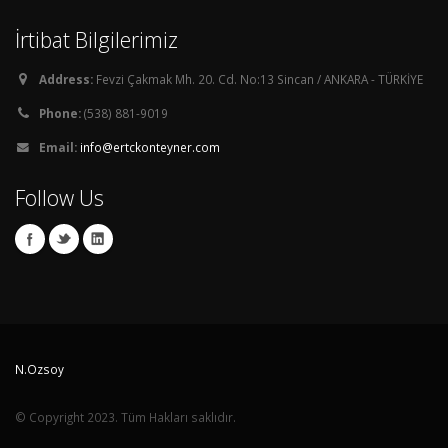
İrtibat Bilgilerimiz
Address:
Fevzi Çakmak Mh. 20. Cd. No:13 Sincan / ANKARA - TÜRKİYE
Phone:
(538) 881-9019
Email:
info@ertckonteyner.com
Follow Us
N.Ozsoy
© Copyright 2023. Tüm Hakları saklıdır.