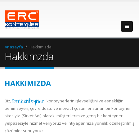
Anasayfa
Hakkımızda
Hakkımzda
HAKKIMIZDA
ErcKonteyner
Biz,
, konteynerlerin işlevselliğini ve esnekliğini
benimseyen, çevre dostu ve inovatif çözümler sunan bir konteyner
sitesiyiz. [Şirket Adı] olarak, müşterilerimize geniş bir konteyner
yelpazesiyle hizmet veriyoruz ve ihtiyaçlarınıza yönelik özelleştirilmiş
çözümler sunuyoruz.