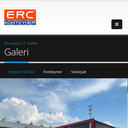
Anasayfa
Galeri
Galeri
Hepsini Göster
Konteyner
Sevkiyat
Katlı Konteyner