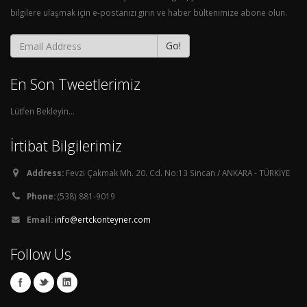
bilgilere ulaşmak için e-postanızı girin ve haber bültenimize abone olun.
Go!
En Son Tweetlerimiz
Lütfen Bekleyin...
İrtibat Bilgilerimiz
Address:
Fevzi Çakmak Mh. 20. Cd. No:13 Sincan / ANKARA - TÜRKİYE
Phone:
(538) 881-9019
Email:
info@ertckonteyner.com
Follow Us